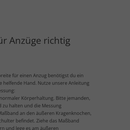
ür Anzüge richtig
eite für einen Anzug benötigst du ein
e helfende Hand. Nutze unsere Anleitung
essung:
normaler Körperhaltung. Bitte jemanden,
d zu halten und die Messung
 Maßband an den äußeren Kragenknochen,
chulter befindet. Ziehe das Maßband
ern und lege es am äußeren