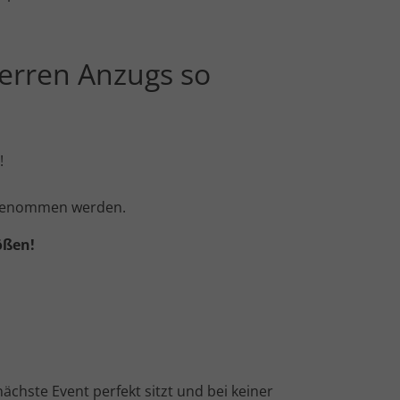
erren Anzugs so
!
ahrgenommen werden.
ößen!
chste Event perfekt sitzt und bei keiner