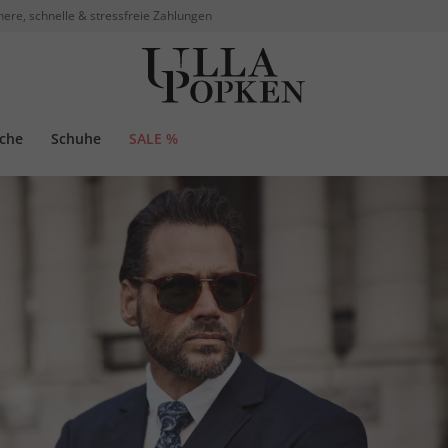
here, schnelle & stressfreie Zahlungen
che
Schuhe
SALE %