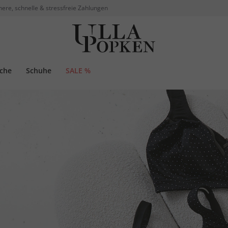
here, schnelle & stressfreie Zahlungen
che
Schuhe
SALE %